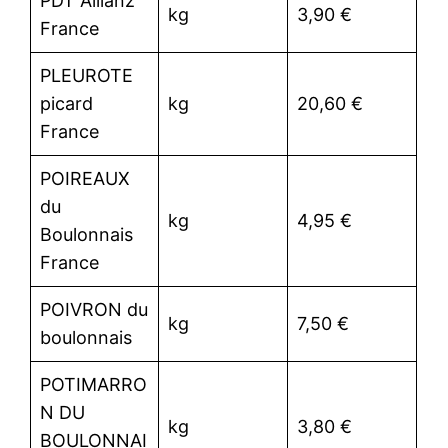
PDT Allianz
kg
3,90 €
France
PLEUROTE
picard
kg
20,60 €
France
POIREAUX
du
kg
4,95 €
Boulonnais
France
POIVRON du
kg
7,50 €
boulonnais
POTIMARRO
N DU
kg
3,80 €
BOULONNAI